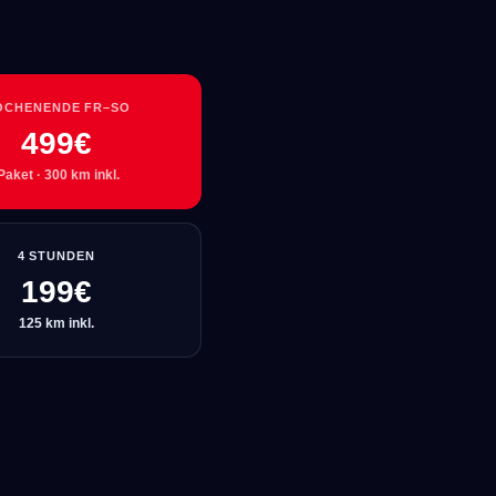
OCHENENDE FR–SO
499€
Paket · 300 km inkl.
4 STUNDEN
199€
125 km inkl.