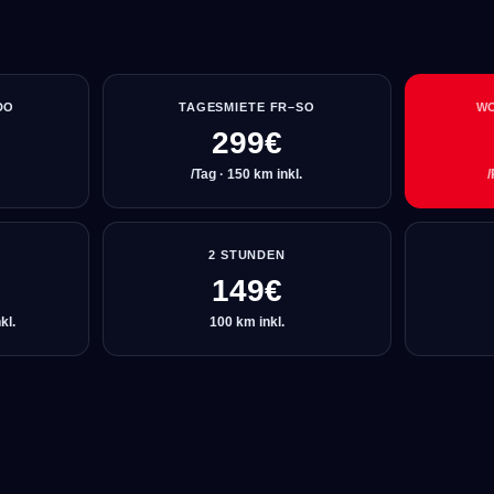
DO
TAGESMIETE FR–SO
W
299€
/Tag · 150 km inkl.
/
T
2 STUNDEN
149€
kl.
100 km inkl.